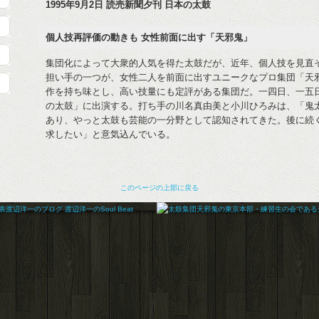
1995年9月2日 読売新聞夕刊 日本の太鼓
個人技再評価の動きも 女性前面に出す「天邪鬼」
集団化によって大衆的人気を得た太鼓だが、近年、個人技を見直
担い手の一つが、女性二人を前面に出すユニークなプロ集団「天
作を持ち味とし、高い技量にも定評がある集団だ。一四日、一五日
の太鼓」に出演する。打ち手の川名真由美と小川ひろみは、「鬼
あり、やっと太鼓も芸能の一分野として認知されてきた。後に続
求したい」と意気込んでいる。
このページの上部に戻る
｜