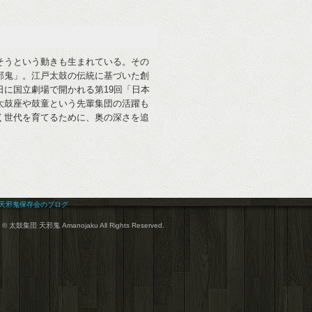
そうという動きも生まれている。その
邪鬼」。江戸太鼓の伝統に基づいた創
に国立劇場で開かれる第19回「日本
太鼓座や鼓童という先輩集団の活躍も
く世代を育てるために、奥の深さを追
© 太鼓集団 天邪鬼 Amanojaku All Rights Reserved.